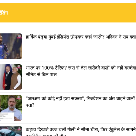
ंडिंग
हार्दिक पंड्या मुंबई इंडियंस छोड़कर कहां जाएंगे? अश्विन ने सब बत
 का रिट ज्यूरिस्डिक्शन केवल किसी संस्था के लिए सीमित होता है. जबकि
र नागरिकों को राज्य (सरकार) की अवैध कार्रवाई से बचाने के लिए होते है
भारत पर 100% टैरिफ? रूस से तेल खरीदने वालों को नहीं बख्शेगा
 खुद मौलिक अधिकारों के उल्लंघन का दावा नहीं कर सकता.
सीनेट से बिल पास
ुरुस्वामी ने केशवानंद भारती समेत कई मामलों का उदाहरण देते हुए
"आरक्षण को कोई नहीं हटा सकता", रिजर्वेशन का अंत चाहने वालों 
सरकार स्थापित संवैधानिक सिद्धांतों को बदलने की कोशिश कर रही ह
पता?
रीम कोर्ट ने बार-बार मौजूदा मुख्यमंत्री द्वारा किसी जांच में हस्तक्ष
द पर सवाल उठाया. कोर्ट ने कहा,
“इससे किसी भी संस्था की सी
लॉ से जुड़े गंभीर सवाल खड़े होते हैं.”
कट्टा दिखाते वक्त चली गोली ने सीना चीरा, फिर एंबुलेंस के सामने
एक्सीडेंट, शख्स की मौत