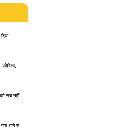
ा दिया
 मौलिक
ं.
 अमेरिका, 
 कहा कि
को सच नहीं 
ै. दूसरी
ेप करने
मा और
 गाय आने से 