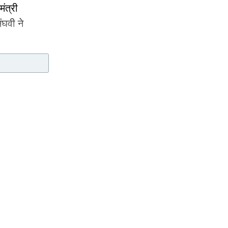
मंत्री
ंघवी ने
मौलिक
 कहा,