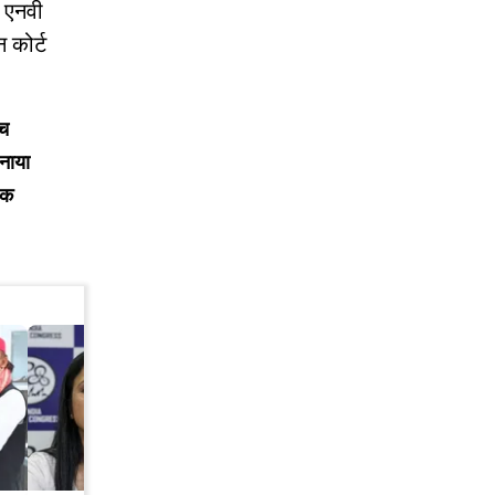
स एनवी
 कोर्ट
ीच
बनाया
एक