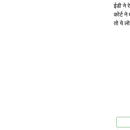
ईडी ने 
कोर्ट न
तो ये लो