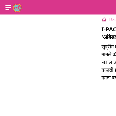
Hom
I-PAC 
'आंबेड
सुप्रीम 
मामले क
सवाल उठ
डालती ह
ममता बनर