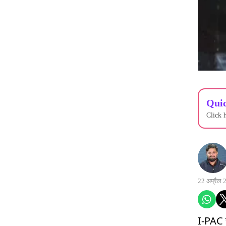
Quic
Click 
22 अप्रैल 
I-PAC र