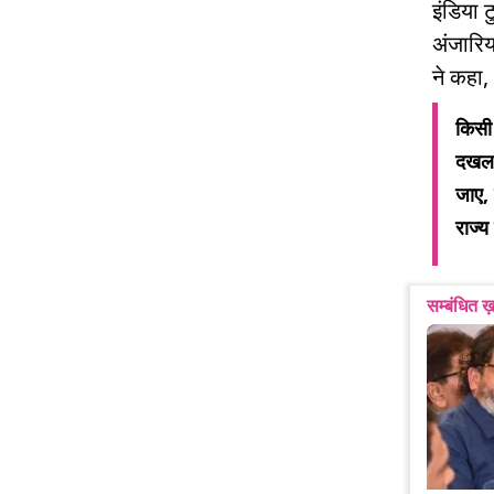
इंडिया 
अंजारिया
ने कहा,
किसी 
दखल द
जाए, 
राज्य
सम्बंधित ख़