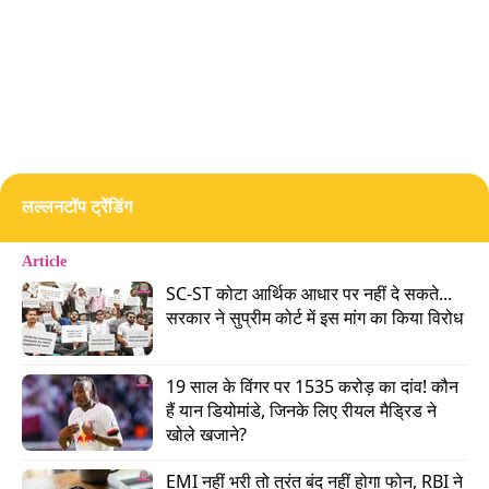
जोड़ी ने. ये बाबर के वो तोपची थे जिन्होंने उस्मानी (ओटोमन)
तकनीक से बनी तोपों को बैलगाड़ियों पर फिट किया था. इन
तोपों को उस वक्त 'रहकला' कहा जाता था.
आप कल्पना कीजिए कि जिस दौर में युद्ध तलवारों, तीरों और
हाथियों के दम पर लड़े जाते थे, वहां अचानक आग उगलते
गोलों ने क्या तबाही मचाई होगी. लोदी की सेना को समझ ही
लल्लनटॉप ट्रेंडिंग
नहीं आया कि ये आसमानी बिजली कहां से गिर रही है.
Article
Advertisement
SC-ST कोटा आर्थिक आधार पर नहीं दे सकते... 
सरकार ने सुप्रीम कोर्ट में इस मांग का किया विरोध
19 साल के विंगर पर 1535 करोड़ का दांव! कौन 
हैं यान डियोमांडे, जिनके लिए रीयल मैड्रिड ने 
खोले खजाने?
EMI नहीं भरी तो तुरंत बंद नहीं होगा फोन, RBI ने 