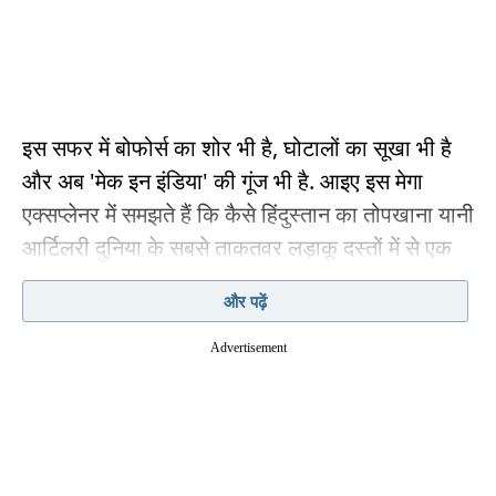
इस सफर में बोफोर्स का शोर भी है, घोटालों का सूखा भी है
और अब 'मेक इन इंडिया' की गूंज भी है. आइए इस मेगा
एक्सप्लेनर में समझते हैं कि कैसे हिंदुस्तान का तोपखाना यानी
आर्टिलरी दुनिया के सबसे ताकतवर लड़ाकू दस्तों में से एक
बना.
और पढ़ें
जब पहली बार 'धमाके' ने दिल्ली का
Advertisement
तख्त बदल दिया
बाबर की जीत के पीछे उसकी रणनीति 'तुलुगमा' तो थी ही,
लेकिन असली खेल दिखाया उस्ताद अली और मुस्तफा की