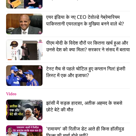
एयर इंडिया के नए CEO टेवोल्डे गेब्रेमारियम 
पाकिस्तानी एयरलाइन के मुखिया बनने वाले थे?
पीएम मोदी के विदेश दौरों पर कितना खर्च हुआ और 
उनसे देश को क्या मिला? सरकार ने संसद में बताया
भारत ने स्थगित किया था सिंधु समझौता
टेस्ट मैच से पहले चोटिल हुए कप्तान गिल! इंजरी 
बता दें कि 22 अप्रैल 2025 को जम्मू-कश्मीर के पहलगाम में
लिस्ट में एक और इजाफा?
आतंकवादी हमले के बाद भारत ने पाकिस्तान के साथ सिंधु
जल समझौता स्थगित कर दिया था. इसके तहत सिंधु नदी के
Video
पानी को पाकिस्तान जाने से रोक दिया गया. अब सरकार की
झांसी में सड़क हादसा, अतीक अहमद के सबसे 
छोटे बेटे की मौत
कोशिश इस रोके गए पानी को भारत के लिए ज्यादा से ज्यादा
इस्तेमाल की है, जिसका नतीजा ये दोनों प्रोजेक्ट्स हैं.
'रामायण' की रिलीज डेट आते ही किस हॉलीवुड 
वीडियो: ट्विशा शर्मा हत्याकांड में मुख्य आरोपी पति समर्थ ने
फिल्म की चर्चा होने लगी?