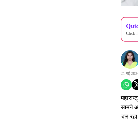
Quic
Click 
21 मई 202
महाराष्ट
सामने आ
चल रहा 