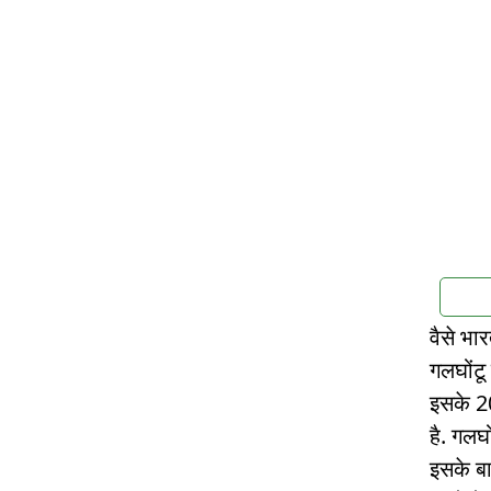
वैसे भार
गलघोंटू 
इसके 20
है. गलघो
इसके बा