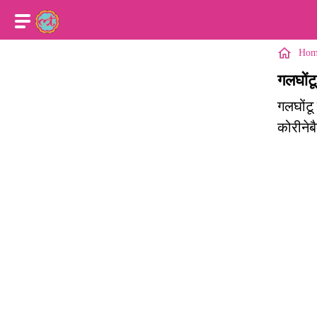
Hom
गलघोंटू
गलघोंटू 
कोरीनेबै