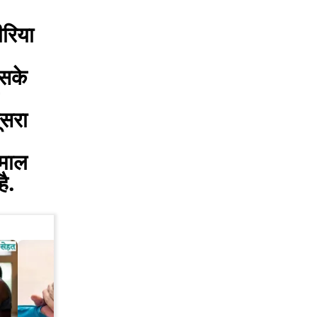
ीरिया
उसके
ूसरा
ेमाल
ै.