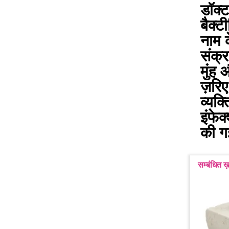
डॉक्ट
बैक्ट
नाम क
संक्र
मुंह 
ज़रिए
व्यक्
इंफेक
की गई
सम्बंधित ख़