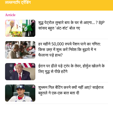
लल्लनटॉप ट्रेंडिंग
# 'मॉर्टल कॉम्बैट' वालों की फिल्म करेंगे वरुण धवन!
Article
Advertisement
शुद्ध पेट्रोल तुम्हारे बाप के घर से आएगा... ? BJP 
सांसद बहुत 'अंट-शंट' बोल गए
हर महीने 50,000 रुपये पेंशन पाने का गणित: 
किस उम्र में शुरू करें निवेश कि बुढ़ापे में न 
फैलाना पड़े हाथ?
ईरान पर ढीले पड़े ट्रंप के तेवर, होर्मुज खोलने के 
लिए युद्ध से पीछे हटेंगे
शुभमन गिल बैटिंग करने क्यों नहीं आए? साईराज 
बहुतले ने एक-एक बात बता दी
वरुण धवन के एक हॉलीवुड प्रोजेक्ट से जुड़ने की ख़बर है.
पिंकविला के मुताबिक 'मॉर्टल कॉम्बैट' के प्रोड्यूसर लॉरेंस
कासनॉफ ने उन्हें अपने मल्टीवर्स प्रोजेक्ट से जुड़ने का