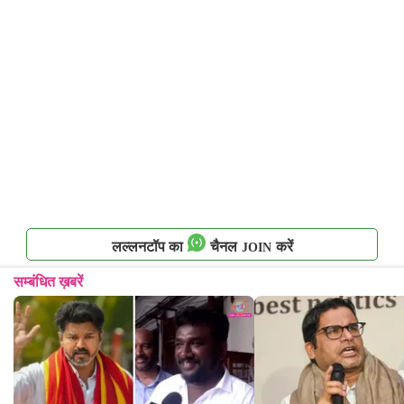
लल्लनटॉप का
चैनल
करें
JOIN
सम्बंधित ख़बरें