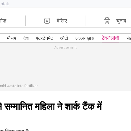
rotak
शोज़
देखिए
चुनाव
मौसम
देश
एंटरटेनमेंट
ऑटो
लल्लनख़ास
टेक्नोलॉजी
से
Advertisement
old waste into fertilizer
े सम्मानित महिला ने शार्क टैंक में