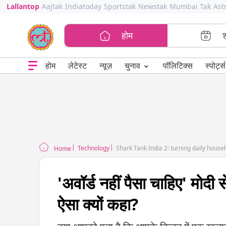
Lallantop
Aajtak
Indiatoday
Sportstak
Newstak
Mumbai Tak
Ast
होम
⌄
चुनाव
होम
लेटेस्ट
न्यूज़
पॉलिटिक्स
स्पोर्ट्स
Technology
Shark Tank India 2: turning daily househ
Home
'अवॉर्ड नहीं पैसा चाहिए' मोदी स
ऐसा क्यों कहा?