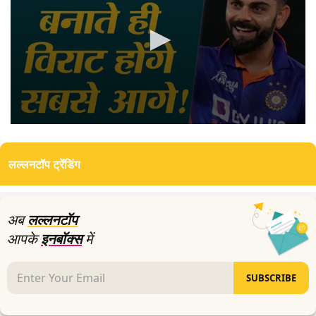
0
seconds
of
लल्लनटॉप ट्रेंडिंग
3
minutes,
54
seconds
अब
लल्लनटॉप
आपके
इनबॉक्स
में
SUBSCRIBE