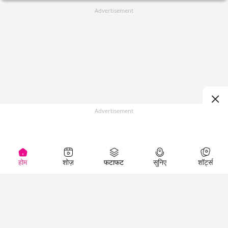
Advertisement
Advertisement
होम
शोज़
फटाफट
सुनिए
शॉर्ट्स
(
)
Top Shows
LallanKhas News
Entertainment
News
The Lallantop Show
Hindi Satire & Humor
Duniyadaari
Lallankhas Specials
Guest in the
Breaking News
Entertainment News