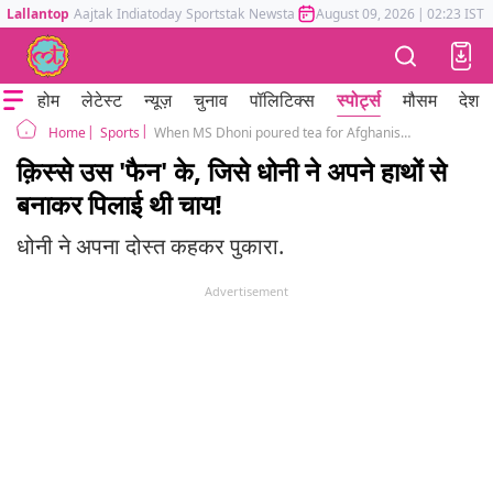
Lallantop
Aajtak
Indiatoday
Sportstak
Newstak
Mumbai Tak
August 09, 2026
Astrotak
|
02:23 IST
होम
लेटेस्ट
न्यूज़
चुनाव
पॉलिटिक्स
स्पोर्ट्स
मौसम
देश
Sports
When MS Dhoni poured tea for Afghanistan batter Mohammad Shahzad
Home
क़िस्से उस 'फैन' के, जिसे धोनी ने अपने हाथों से
बनाकर पिलाई थी चाय!
धोनी ने अपना दोस्त कहकर पुकारा.
Advertisement