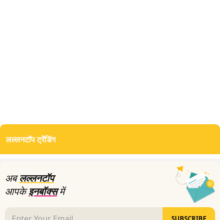
0
seconds
of
लल्लनटॉप ट्रेंडिंग
0
seconds
अब
लल्लनटॉप
आपके
इनबॉक्स
में