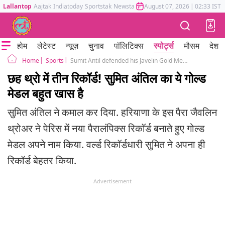
Lallantop
Aajtak
Indiatoday
Sportstak
Newstak
Mumbai Tak
August 07, 2026
Astrotak
|
02:33 IST
होम
लेटेस्ट
न्यूज़
चुनाव
पॉलिटिक्स
स्पोर्ट्स
मौसम
देश
Sports
Sumit Antil defended his Javelin Gold Medal with new Paralympics record in Paris 2024
Home
छह थ्रो में तीन रिकॉर्ड! सुमित अंतिल का ये गोल्ड
मेडल बहुत खास है
सुमित अंतिल ने कमाल कर दिया. हरियाणा के इस पैरा जैवलिन
थ्रोअर ने पेरिस में नया पैरालंपिक्स रिकॉर्ड बनाते हुए गोल्ड
मेडल अपने नाम किया. वर्ल्ड रिकॉर्डधारी सुमित ने अपना ही
रिकॉर्ड बेहतर किया.
Advertisement