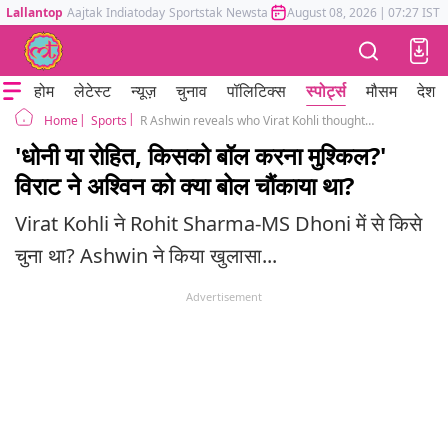
Lallantop
Aajtak
Indiatoday
Sportstak
Newstak
Mumbai Tak
August 08, 2026
Astrotak
|
07:27 IST
होम
लेटेस्ट
न्यूज़
चुनाव
पॉलिटिक्स
स्पोर्ट्स
मौसम
देश
Sports
R Ashwin reveals who Virat Kohli thought as death overs nightmare, Rohit Sharma or MS Dhoni
Home
'धोनी या रोहित, किसको बॉल करना मुश्किल?'
विराट ने अश्विन को क्या बोल चौंकाया था?
Virat Kohli ने Rohit Sharma-MS Dhoni में से किसे
चुना था? Ashwin ने किया खुलासा...
Advertisement