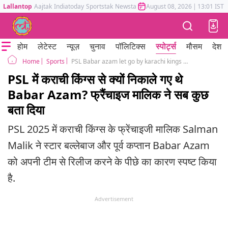
Lallantop
Aajtak
Indiatoday
Sportstak
Newstak
Mumbai Tak
August 08, 2026
Astrotak
|
13:01 IST
होम
लेटेस्ट
न्यूज़
चुनाव
पॉलिटिक्स
स्पोर्ट्स
मौसम
देश
Sports
PSL Babar azam let go by karachi kings ego issue owner reveals before PSL 2023
Home
PSL में कराची किंग्स से क्यों निकाले गए थे
Babar Azam? फ्रैंचाइज मालिक ने सब कुछ
बता दिया
PSL 2025 में कराची किंग्स के फ्रेंचाइजी मालिक Salman
Malik ने स्टार बल्लेबाज और पूर्व कप्तान Babar Azam
को अपनी टीम से रिलीज करने के पीछे का कारण स्पष्ट किया
है.
Advertisement