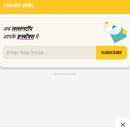
लल्लनटॉप ट्रेंडिंग
अब
लल्लनटॉप
आपके
इनबॉक्स
में
SUBSCRIBE
Advertisement