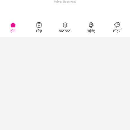
Advertisement
होम
शोज़
फटाफट
सुनिए
शॉर्ट्स
(
)
Top Shows
LallanKhas News
Entertainment
News
The Lallantop Show
Hindi Satire & Humor
Duniyadaari
Lallankhas Specials
Guest in the
Breaking News
Entertainment News
Newsroom
Top Political News
Hindi
Netanagri
Hindi
Top stories Cinema
Lallantop Baithki
Top History News
Entertainment Special
Kharcha Paani
Real Stories News
News
Aasan Bhasha Mein
Latest Political News
Top movies series
Social List
Top Literature News
review
Tarikh
Top Persons News
Latest Entertainment
Sehat
Top Profiles
News
The Cinema Show
Viral News
Business News
Technology
Top News
News
Business News in
Breaking News Hindi
Hindi
Top News Hindi
Latest Business News
Technology News in
Latest News Hindi
Business Special News
Hindi
Social Media News