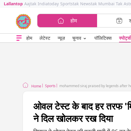
Lallantop
Aajtak
Indiatoday
Sportstak
Newstak
Mumbai Tak
Ast
होम
⌄
चुनाव
होम
लेटेस्ट
न्यूज़
पॉलिटिक्स
स्पोर्ट्स
Sports
mohammed siraj praised by legends after hero
Home
ओवल टेस्ट के बाद हर तरफ 'म
ने दिल खोलकर रख दिया