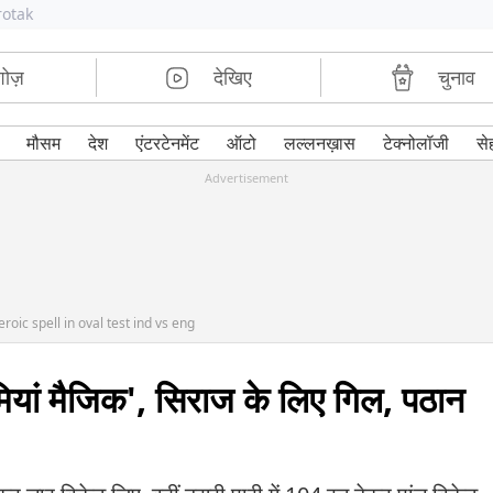
rotak
शोज़
देखिए
चुनाव
मौसम
देश
एंटरटेनमेंट
ऑटो
लल्लनख़ास
टेक्नोलॉजी
से
Advertisement
ic spell in oval test ind vs eng
ियां मैजिक', सिराज के लिए गिल, पठान