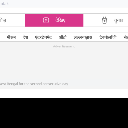
rotak
शोज़
देखिए
चुनाव
मौसम
देश
एंटरटेनमेंट
ऑटो
लल्लनख़ास
टेक्नोलॉजी
से
Advertisement
West Bengal for the second consecutive day