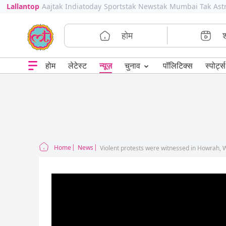
Lallantop
Aajtak
Indiatoday
Sportstak
Newstak
Mumbai Tak
Ast
होम
⌄
चुनाव
होम
लेटेस्ट
न्यूज़
पॉलिटिक्स
स्पोर्ट्स
Home
News
Violent protests were witnessed in Howrah, 