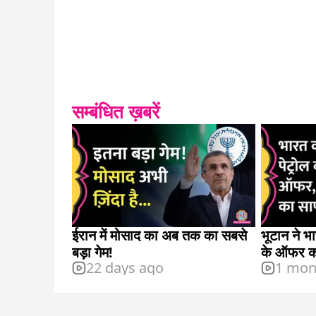
सम्बंधित ख़बरें
ईरान में मोसाद का अब तक का सबसे
भूटान ने भा
बड़ा गेम!
के ऑफर को
22 days ago
1 mon