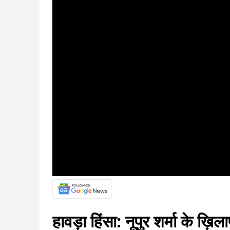
हावड़ा हिंसा: नूपुर शर्मा के ख़