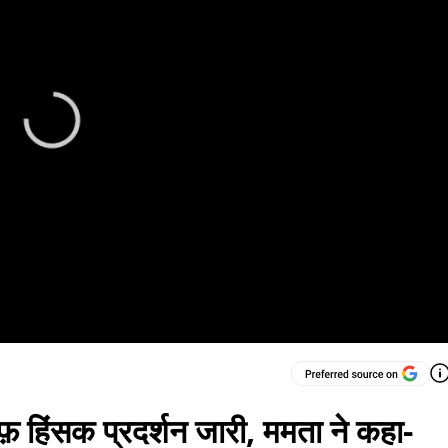
िलाफ़ हिंसक प्रदर्शन जारी, ममता ने कहा-