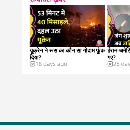
यूक्रेन ने रूस का कौन सा गोदाम फूंक
ईरान-अमेरि
दिया?
गए?
18 days ago
28 da