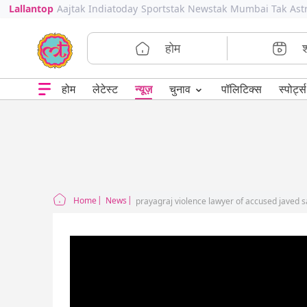
Lallantop
Aajtak
Indiatoday
Sportstak
Newstak
Mumbai Tak
Ast
होम
⌄
चुनाव
होम
लेटेस्ट
न्यूज़
पॉलिटिक्स
स्पोर्ट्स
Home
News
prayagraj violence lawyer of accused javed s