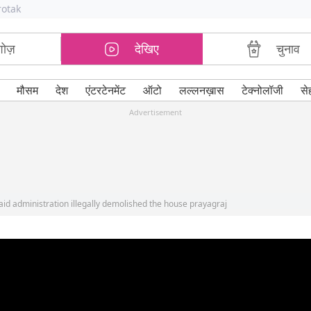
rotak
शोज़
देखिए
चुनाव
मौसम
देश
एंटरटेनमेंट
ऑटो
लल्लनख़ास
टेक्नोलॉजी
से
Advertisement
aid administration illegally demolished the house prayagraj