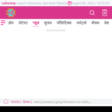
Lallantop
Aajtak
Indiatoday
Sportstak
Newstak
Mumbai Tak
August 06, 2026
Astrotak
|
03:55 IST
होम
लेटेस्ट
न्यूज़
चुनाव
पॉलिटिक्स
स्पोर्ट्स
मौसम
देश
Advertisement
Home
News
neeraj bawana gang threatens on sidhu moose wala death says will give results in two days