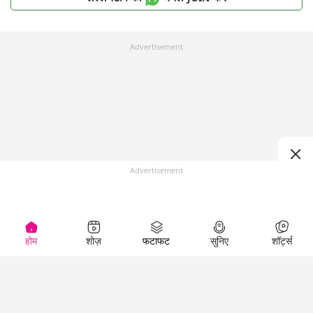
Advertisement
Advertisement
होम
शोज़
फटाफट
सुनिए
शॉर्ट्स
Top Shows
LallanKhas News
Entertainment
News
The Lallantop Show
Hindi Satire & Humor