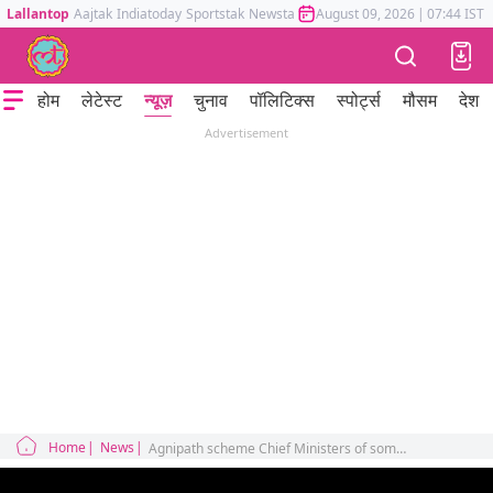
Lallantop
Aajtak
Indiatoday
Sportstak
Newstak
Mumbai Tak
August 09, 2026
Astrotak
|
07:44 IST
होम
लेटेस्ट
न्यूज़
चुनाव
पॉलिटिक्स
स्पोर्ट्स
मौसम
देश
Advertisement
Home
News
Agnipath scheme Chief Ministers of some states talked about giving preference to Agniveers in state police recruitment