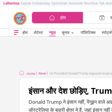
Lallantop
Aajtak
Indiatoday
Sportstak
Newstak
Mumbai Tak
Ast
होम
⌄
चुनाव
होम
लेटेस्ट
न्यूज़
पॉलिटिक्स
स्पोर्ट्स
News
US President Donald Trump imposed reciprocal
Home
इंसान और देश छोड़िए, Trump 
Donald Trump ने इंसान नहीं, पेंगुइन वाले आइ
ऑस्ट्रेलिया के बाहरी क्षेत्र मे हैं, जहां इंसान नहीं ब