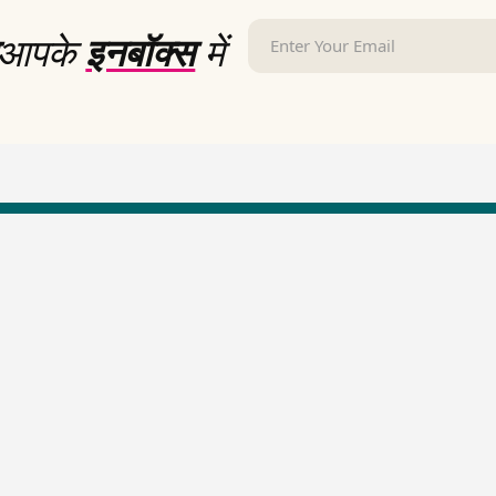
आपके
इनबॉक्स
में
LallanKhas News
Entertainment New
Hindi Satire & Humor
Entertainment News Hindi
Lallankhas Specials
Top stories Cinema
Breaking News
Entertainment Special New
Top Political News Hindi
Top movies series review
Top History News
Latest Entertainment News
Real Stories News
Latest Political News
Top Literature News
Top Persons News