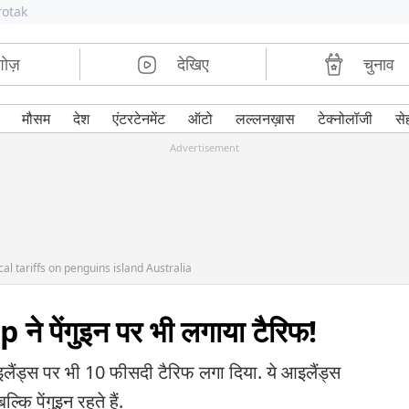
rotak
शोज़
देखिए
चुनाव
मौसम
देश
एंटरटेनमेंट
ऑटो
लल्लनख़ास
टेक्नोलॉजी
से
Advertisement
 tariffs on penguins island Australia
ने पेंगुइन पर भी लगाया टैरिफ!
लैंड्स पर भी 10 फीसदी टैरिफ लगा दिया. ये आइलैंड्स
ल्कि पेंगुइन रहते हैं.