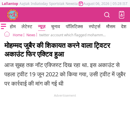
Lallantop
Aajtak
Indiatoday
Sportstak
Newstak
Mumbai Tak
August 06, 2026
Astrotak
|
05:28 IST
होम
लेटेस्ट
न्यूज़
चुनाव
पॉलिटिक्स
स्पोर्ट्स
मौसम
देश
News
twitter account which flagged mohammed zubair tweet active again
Home
मोहम्मद जुबैर की शिकायत करने वाला ट्विटर
अकाउंट फिर एक्टिव हुआ
आज सुबह तक नॉट एक्जिस्ट दिख रहा था. इस अकाउंट से
पहला ट्वीट 19 जून 2022 को किया गया, उसी ट्वीट में जुबैर
पर कार्रवाई की मांग की गई थी
Advertisement