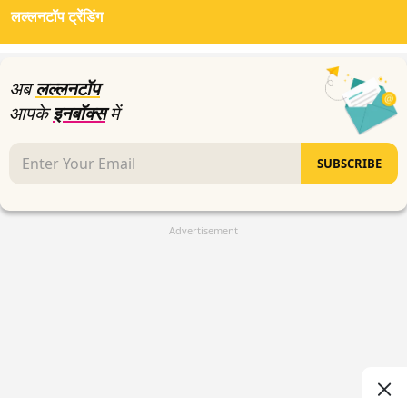
लल्लनटॉप ट्रेंडिंग
अब
लल्लनटॉप
आपके
इनबॉक्स
में
SUBSCRIBE
Advertisement