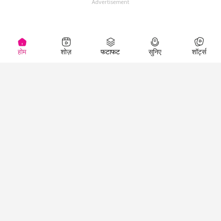
Advertisement
होम
शोज़
फटाफट
सुनिए
शॉर्ट्स
(
)
Top Shows
LallanKhas News
Entertainment
News
The Lallantop Show
Hindi Satire & Humor
Duniyadaari
Lallankhas Specials
Guest in the
Breaking News
Entertainment News
Newsroom
Top Political News
Hindi
Netanagri
Hindi
Top stories Cinema
Lallantop Baithki
Top History News
Entertainment Special
Kharcha Paani
Real Stories News
News
Aasan Bhasha Mein
Latest Political News
Top movies series
Social List
Top Literature News
review
Tarikh
Top Persons News
Latest Entertainment
Sehat
Top Profiles
News
The Cinema Show
Viral News
Business News
Technology
Top News
News
Business News in
Breaking News Hindi
Hindi
Top News Hindi
Latest Business News
Technology News in
Latest News Hindi
Business Special News
Hindi
Social Media News
Latest Tech News