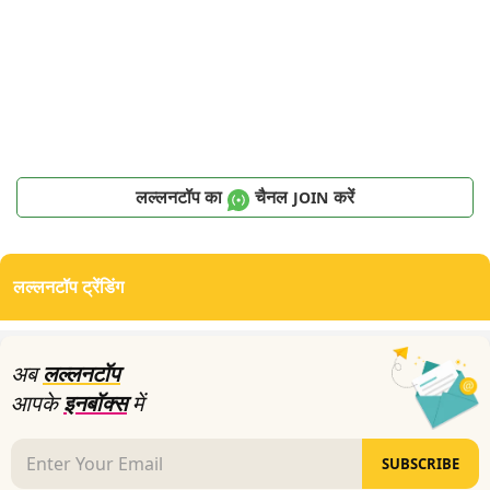
लल्लनटॉप का
चैनल
करें
JOIN
लल्लनटॉप ट्रेंडिंग
अब
लल्लनटॉप
आपके
इनबॉक्स
में
SUBSCRIBE