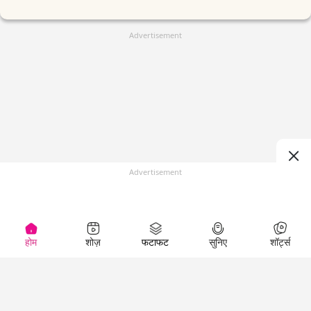
Advertisement
Advertisement
होम
शोज़
फटाफट
सुनिए
शॉर्ट्स
(
)
Top Shows
LallanKhas News
Entertainment
News
The Lallantop Show
Hindi Satire & Humor