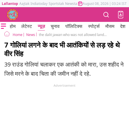
Lallantop
Aajtak
Indiatoday
Sportstak
Newstak
Mumbai Tak
August 08, 2026
Astrotak
|
03:24 IST
होम
लेटेस्ट
न्यूज़
चुनाव
पॉलिटिक्स
स्पोर्ट्स
मौसम
देश
News
the dalit jawan who was not allowed land for his last rites killed a terrorist after getting shot
Home
7 गोलियां लगने के बाद भी आतंकियों से लड़ रहे थे
वीर सिंह
39 राउंड गोलियां चलाकर एक आतंकी को मारा, उस शहीद ने
जिसे मरने के बाद चिता की जमीन नहीं दे रहे.
Advertisement