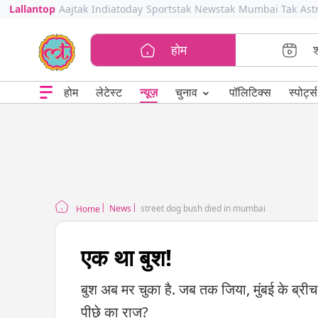
Lallantop
Aajtak
Indiatoday
Sportstak
Newstak
Mumbai Tak
Ast
होम
⌄
चुनाव
होम
लेटेस्ट
न्यूज़
पॉलिटिक्स
स्पोर्ट्स
News
street dog bush died in mumbai
Home
एक था बुश!
बुश अब मर चुका है. जब तक जिया, मुंबई के ब्रीच
पीछे का राज?