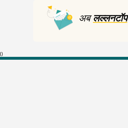
अब
लल्लनटॉप
(
)
Top Shows
The Lallantop Show
Duniyadaari
Guest in the Newsroom
Netanagri
Lallantop Baithki
Kharcha Paani
Social Media
Aasan Bhasha Mein
Social List