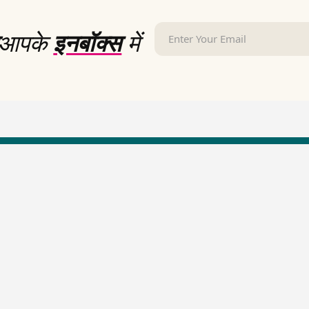
आपके
इनबॉक्स
में
LallanKhas News
Entertainment New
Hindi Satire & Humor
Entertainment News Hindi
Lallankhas Specials
Top stories Cinema
Breaking News
Entertainment Special New
Top Political News Hindi
Top movies series review
Top History News
Latest Entertainment News
Real Stories News
Latest Political News
Top Literature News