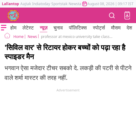
Lallantop
Aajtak
Indiatoday
Sportstak
Newstak
Mumbai Tak
August 08, 2026
Astrotak
|
09:17 IST
होम
लेटेस्ट
न्यूज़
चुनाव
पॉलिटिक्स
स्पोर्ट्स
मौसम
देश
News
professor at mexico university take class in spider man costume
Home
'सिविल वार' से रिटायर होकर बच्चों को पढ़ा रहा है
स्पाइडर मैन
भगवान ऐसा मजेदार टीचर सबको दे. लकड़ी की पटरी से पीटने
वाले शर्मा मास्टर की तरह नहीं.
Advertisement