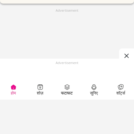
Advertisement
Advertisement
होम
शोज़
फटाफट
सुनिए
शॉर्ट्स
(
)
Top Shows
LallanKhas News
Entertainment
News
The Lallantop Show
Hindi Satire & Humor
Duniyadaari
Lallankhas Specials