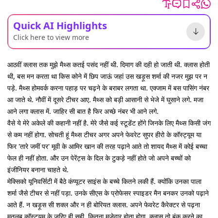
Quick AI Highlights
Click here to view more
आठवीं क्लास तक मुझे मैथ्स कतई पसंद नहीं थी. दिमाग की दही हो जाती थी. क्लास होती
थी, बस मन करता था किस कोने में छिप जाऊं जहां उस खड़ूस शर्मा की नजर मुझ पर न
पड़े. मैथ्स होमवर्क करना पहाड़ पर चढ़ने के बराबर लगता था. एक्जाम में बस पासिंग नंबर
आ जाते थे. नौवीं में दूसरे टीचर आए. मैथ्स को बड़ी आसानी से भेजे में घुसाने लगे. मजा
आने लगा क्लास में. जाहिर सी बात है फिर अच्छे नंबर भी आने लगे.
वैसे ये मेरे अकेले की कहानी नहीं है. मेरे जैसे कई स्टूडेंट होंगे जिनके लिए मैथ्स किसी जंग
से कम नहीं होगा. सोचती हूं मैथ्स टीचर अगर अपने फेवरेट सुपर हीरो के कॉस्ट्यूम या
फिर 'तारे जमीं पर' मूवी के आमिर खान की तरह पढ़ाने आते तो शायद मैथ्स में कोई बच्चा
फेल ही नहीं होता. और उन पेरेंट्स के दिल के टुकड़े नहीं होते जो अपने बच्चों को
इंजीनियर बनाना चाहते थे.
मेक्सिको यूनिवर्सिटी में बैठे कंप्यूटर साइंस के बच्चे कितने लकी हैं. क्योंकि उनका पाला
शर्मा जैसे टीचर से नहीं पड़ा. उनके सीएस के प्रोफेसर स्पाइडर मैन बनकर उनको पढ़ाने
आते हैं. न खड़ूस सी शक्ल और न ही बोरियत क्लास. अपने फेवरेट कैरेक्टर से पढ़ना
मतलब कॉस्ट्यूम के जरिए ही सही, कितना मजेदार होता होगा. क्लास तो बंक करने का