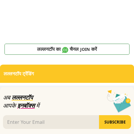
लल्लनटॉप का
चैनल
करें
JOIN
लल्लनटॉप ट्रेंडिंग
अब
लल्लनटॉप
आपके
इनबॉक्स
में
SUBSCRIBE