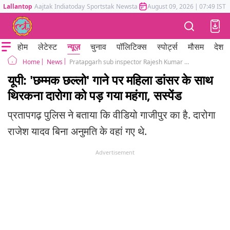
Lallantop
Aajtak
Indiatoday
Sportstak
Newstak
Mumbai Tak
August 09, 2026
Astrotak
|
07:49 IST
होम
लेटेस्ट
न्यूज़
चुनाव
पॉलिटिक्स
स्पोर्ट्स
मौसम
देश
News
Pratapgarh sub inspector Rajesh Kumar Yadav suspended over viral video with woman dancer
Home
यूपी: 'छम्मक छल्लो' गाने पर महिला डांसर के साथ
थिरकना दारोगा को पड़ गया महंगा, सस्पेंड
प्रतापगढ़ पुलिस ने बताया कि वीडियो गाजीपुर का है. दारोगा
राजेश यादव बिना अनुमति के वहां गए थे.
Advertisement