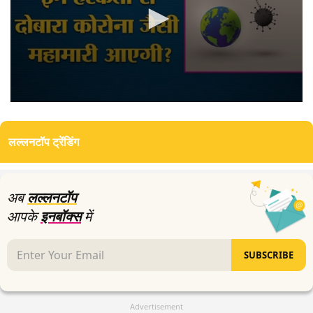
0
seconds
of
लल्लनटॉप ट्रेंडिंग
3
minutes,
35
seconds
अब
लल्लनटॉप
आपके
इनबॉक्स
में
SUBSCRIBE
Advertisement