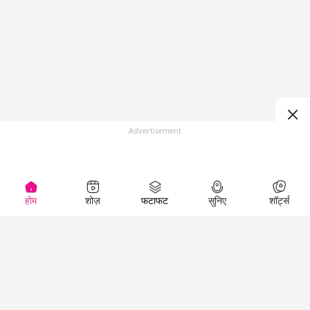
Advertisement
होम
शोज़
फटाफट
सुनिए
शॉर्ट्स
(
)
Top Shows
LallanKhas News
Entertainment
News
The Lallantop Show
Hindi Satire & Humor
Duniyadaari
Lallankhas Specials
Guest in the
Breaking News
Entertainment News
Newsroom
Top Political News
Hindi
Netanagri
Hindi
Top stories Cinema
Lallantop Baithki
Top History News
Entertainment Special