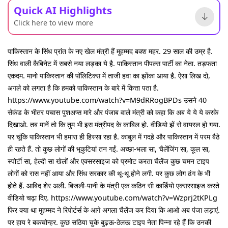
Quick AI Highlights
Click here to view more
पाकिस्तान के सिंध प्रांत के नए खेल मंत्री हैं मुहम्मद बक्श महर. 29 साल की उम्र है.
सिंध वाली कैबिनेट में सबसे नया लड़का ये है. पाकिस्तान पीपल्स पार्टी का नेता. तड़फता
एकदम. मानो पाकिस्तान की पॉलिटिक्स में ताजी हवा का झोंका आया है. ऐसा लिख दो,
अगले को लगता है कि हमको पाकिस्तान के बारे में कित्ता पता है.
https://www.youtube.com/watch?v=M9dRRogBPDs उसने 40
सेकंड के भीतर पचास पुशअप्स मारे और पंजाब वाले मंत्री को कहा कि अब ये ये ये करके
दिखाओ. तब मानें तो कि तुम भी इस मंत्रीपद के काबिल हो. वीडियो झें से वायरल हो गया.
पर चूंकि पाकिस्तान भी हमारा ही हिस्सा रहा है. काबुल में गदहे और पाकिस्तान में परम बैठे
ही रहते हैं. तो कुछ लोगों की भृकुटियां तन गईं. अच्छा-भला सा, चैलेंजिंग सा, कूल सा,
स्पोर्टी सा, हेल्दी सा खेलों और एक्सरसाइज को प्रमोट करता चैलेंज कुछ चमन टाइप
लोगों को रास नहीं आया और सिंध सरकार की थू-थू होने लगी. पर कुछ लोग ढंग के भी
होते हैं. आबिद शेर अली. बिजली-पानी के मंत्री एक कठिन सी कार्डियो एक्सरसाइज करते
वीडियो चढ़ा दिए. https://www.youtube.com/watch?v=Wzprj2tKPLg
फिर क्या था मुहम्मद ने रिपोर्टर्स के आगे अगला चैलेंज कर दिया कि आओ अब पंजा लड़ाएं.
पर हाय रे बकचोन्हर. कुछ सठिया चुके बुढ़ऊ-ठेलऊ टाइप नेता पिन्ना रहे हैं कि उनकी