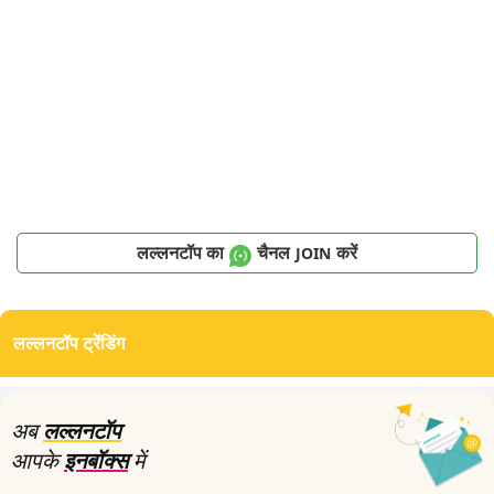
लल्लनटॉप का
चैनल
करें
JOIN
लल्लनटॉप ट्रेंडिंग
अब
लल्लनटॉप
आपके
इनबॉक्स
में