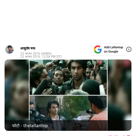
आशुतोष चचा
23 अगस्त 2016
(अपडेटेड:
23 अगस्त 2016
,
12:56 PM
IST)
फोटो - thelallantop