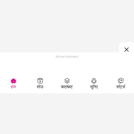
Advertisement
होम
शोज़
फटाफट
सुनिए
शॉर्ट्स
(
)
Top Shows
LallanKhas News
Entertainment
News
The Lallantop Show
Hindi Satire & Humor
Duniyadaari
Lallankhas Specials
Guest in the
Breaking News
Entertainment News
Newsroom
Top Political News
Hindi
Netanagri
Hindi
Top stories Cinema
Lallantop Baithki
Top History News
Entertainment Special