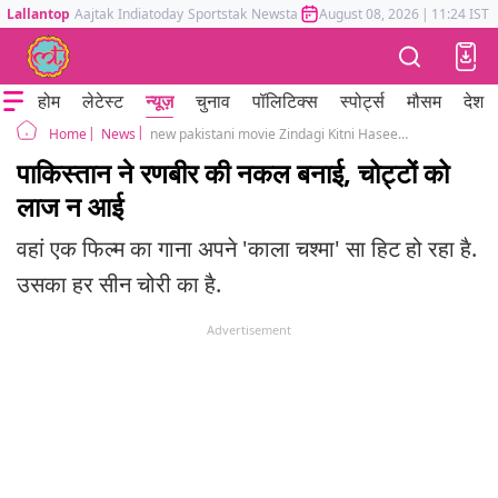
Lallantop
Aajtak
Indiatoday
Sportstak
Newstak
Mumbai Tak
August 08, 2026
Astrotak
|
11:24 IST
होम
लेटेस्ट
न्यूज़
चुनाव
पॉलिटिक्स
स्पोर्ट्स
मौसम
देश
News
new pakistani movie Zindagi Kitni Haseen Hay song Udassian is copy from ranbeer kapoor song nadaan parindey from rockstar
Home
पाकिस्तान ने रणबीर की नकल बनाई, चोट्टों को
लाज न आई
वहां एक फिल्म का गाना अपने 'काला चश्मा' सा हिट हो रहा है.
उसका हर सीन चोरी का है.
Advertisement