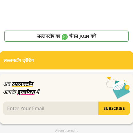
लल्लनटॉप का
चैनल
करें
JOIN
लल्लनटॉप ट्रेंडिंग
अब
लल्लनटॉप
आपके
इनबॉक्स
में
SUBSCRIBE
Advertisement