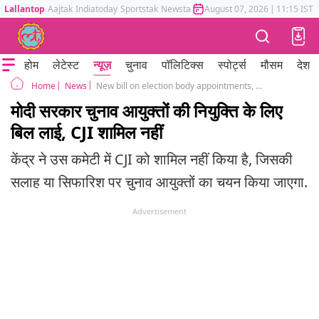
Lallantop
Aajtak
Indiatoday
Sportstak
Newstak
Mumbai Tak
August 07, 2026
Astrotak
|
11:15 IST
होम
लेटेस्ट
न्यूज़
चुनाव
पॉलिटिक्स
स्पोर्ट्स
मौसम
देश
News
New bill on election body appointments, no Chief Justice in selection panel
Home
मोदी सरकार चुनाव आयुक्तों की नियुक्ति के लिए
बिल लाई, CJI शामिल नहीं
केंद्र ने उस कमेटी में CJI को शामिल नहीं किया है, जिसकी
सलाह या सिफारिश पर चुनाव आयुक्तों का चयन किया जाएगा.
Advertisement