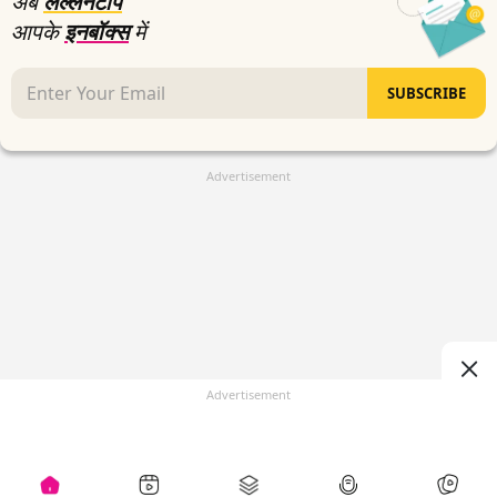
अब
लल्लनटॉप
आपके
इनबॉक्स
में
SUBSCRIBE
Advertisement
Advertisement