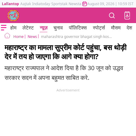
Lallantop
Aajtak
Indiatoday
Sportstak
Newstak
Mumbai Tak
August 09, 2026
Astrotak
|
10:59 IST
होम
लेटेस्ट
न्यूज़
चुनाव
पॉलिटिक्स
स्पोर्ट्स
मौसम
देश
News
maharashtra governor bhagat singh koshyari order floor test shiv sena move to supreme court against this
Home
महाराष्ट्र का मामला सुप्रीम कोर्ट पहुंचा, बस थोड़ी
देर में तय हो जाएगा कि आगे क्या होगा?
महाराष्ट्र राज्यपाल ने आदेश दिया है कि 30 जून को उद्धव
सरकार सदन में अपना बहुमत साबित करे.
Advertisement