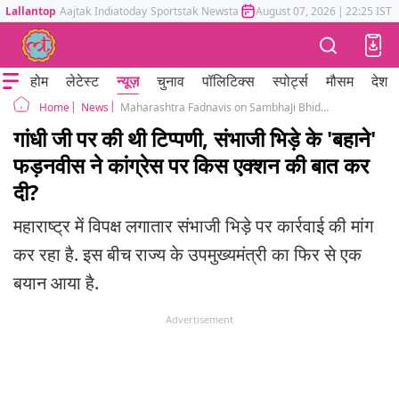
Lallantop
Aajtak
Indiatoday
Sportstak
Newstak
Mumbai Tak
August 07, 2026
Astrotak
|
22:25 IST
होम
लेटेस्ट
न्यूज़
चुनाव
पॉलिटिक्स
स्पोर्ट्स
मौसम
देश
News
Maharashtra Fadnavis on SambhaJi Bhide row Will not tolerate insult to national icons Gandhiji Savarkar
Home
गांधी जी पर की थी टिप्पणी, संभाजी भिड़े के 'बहाने'
फड़नवीस ने कांग्रेस पर किस एक्शन की बात कर
दी?
महाराष्ट्र में विपक्ष लगातार संभाजी भिड़े पर कार्रवाई की मांग
कर रहा है. इस बीच राज्य के उपमुख्यमंत्री का फिर से एक
बयान आया है.
Advertisement