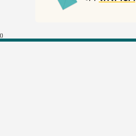
(
)
Top Shows
The Lallantop Show
Duniyadaari
Guest in the Newsroom
Netanagri
Lallantop Baithki
Kharcha Paani
Social Media
Aasan Bhasha Mein
Social List
Tarikh
Sehat
The Cinema Show