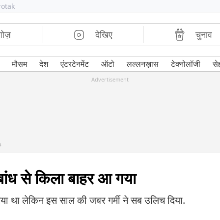
rotak
शोज़
देखिए
चुनाव
मौसम
देश
एंटरटेनमेंट
ऑटो
लल्लनख़ास
टेक्नोलॉजी
से
Advertisement
s
 बांध से किला बाहर आ गया
 गया था लेकिन इस साल की जबर गर्मी ने सब उलिच दिया.