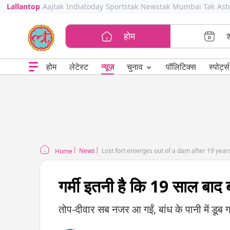
Lallantop
Aajtak
Indiatoday
Sportstak
Newstak
Mumbai Tak
Ast
होम
⌄
चुनाव
होम
लेटेस्ट
न्यूज़
पॉलिटिक्स
स्पोर्ट्स
News
Lost fort emerges out of a dam after 19 year
Home
गर्मी इतनी है कि 19 साल बाद
तोप-दीवार सब नजर आ गईं, बांध के पानी में डूब