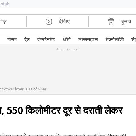
rotak
शोज़
देखिए
चुनाव
मौसम
देश
एंटरटेनमेंट
ऑटो
लल्लनख़ास
टेक्नोलॉजी
से
Advertisement
tiktoker lover lalsa of bihar
था, 550 किलोमीटर दूर से दराती लेकर