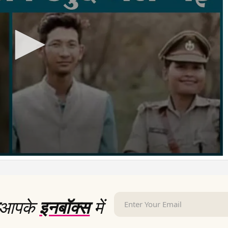
आपके
इनबॉक्स
में