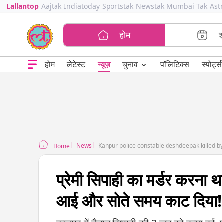
Lallantop
Aajtak
Indiatoday
Sportstak
Newstak
Mumbai Tak
Ast
होम
⌄
चुनाव
होम
लेटेस्ट
न्यूज़
पॉलिटिक्स
स्पोर्ट्स
News
Kanpur police constable deshdeepak killed by 
Home
प्रेमी सिपाही का मर्डर करना 
आई और सोते समय काट दिया!