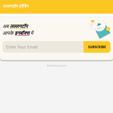
of
लल्लनटॉप ट्रेंडिंग
0
seconds
अब
लल्लनटॉप
आपके
इनबॉक्स
में
SUBSCRIBE
Advertisement