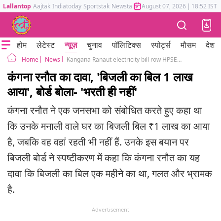
Lallantop
Aajtak
Indiatoday
Sportstak
Newstak
Mumbai Tak
August 07, 2026
Astrotak
|
18:52 IST
होम
लेटेस्ट
न्यूज़
चुनाव
पॉलिटिक्स
स्पोर्ट्स
मौसम
देश
News
Kangana Ranaut electricity bill row HPSEBL responded
Home
कंगना रनौत का दावा, 'बिजली का बिल 1 लाख
आया', बोर्ड बोला- 'भरती ही नहीं'
कंगना रनौत ने एक जनसभा को संबोधित करते हुए कहा था
कि उनके मनाली वाले घर का बिजली बिल ₹1 लाख का आया
है, जबकि वह वहां रहती भी नहीं हैं. उनके इस बयान पर
बिजली बोर्ड ने स्पष्टीकरण में कहा कि कंगना रनौत का यह
दावा कि बिजली का बिल एक महीने का था, गलत और भ्रामक
है.
Advertisement