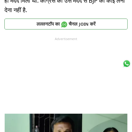
ही मदद मिली थी. कांग्रेस की उस मदद से BJP का कोई लेना
देना नहीं है.
लल्लनटॉप का
चैनल
करें
JOIN
Advertisement