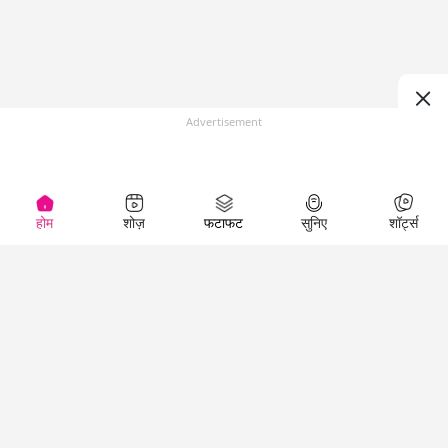
Advertisement
होम
शोज़
फटाफट
सुनिए
शॉर्ट्स
(
)
Top Shows
LallanKhas News
Entertainment
News
The Lallantop Show
Hindi Satire & Humor
Duniyadaari
Lallankhas Specials
Guest in the
Breaking News
Entertainment News
Newsroom
Top Political News
Hindi
Netanagri
Hindi
Top stories Cinema
Lallantop Baithki
Top History News
Entertainment Special
Kharcha Paani
Real Stories News
News
Aasan Bhasha Mein
Latest Political News
Top movies series
Social List
Top Literature News
review
Tarikh
Top Persons News
Latest Entertainment
Sehat
Top Profiles
News