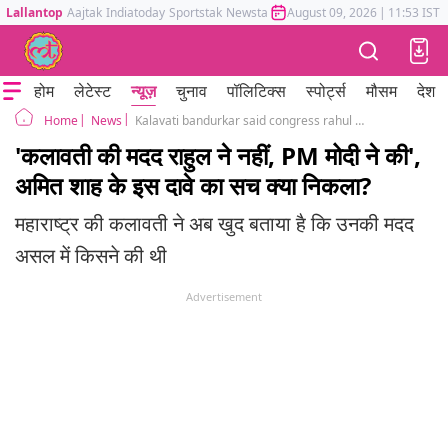
Lallantop
Aajtak
Indiatoday
Sportstak
Newstak
Mumbai Tak
August 09, 2026
Astrotak
|
11:53 IST
होम
लेटेस्ट
न्यूज़
चुनाव
पॉलिटिक्स
स्पोर्ट्स
मौसम
देश
News
Kalavati bandurkar said congress rahul gandhi help her not BJP, truth of amit shah statement on vidarbha women
Home
'कलावती की मदद राहुल ने नहीं, PM मोदी ने की',
अमित शाह के इस दावे का सच क्या निकला?
महाराष्ट्र की कलावती ने अब खुद बताया है कि उनकी मदद
असल में किसने की थी
Advertisement