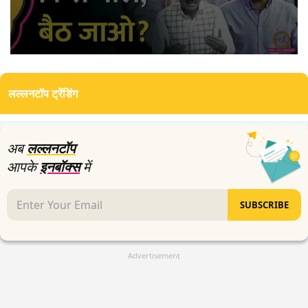
0
seconds
of
लल्लनटॉप ट्रेंडिंग
24
minutes,
23
seconds
अब
लल्लनटॉप
आपके
इनबॉक्स
में
SUBSCRIBE
Advertisement