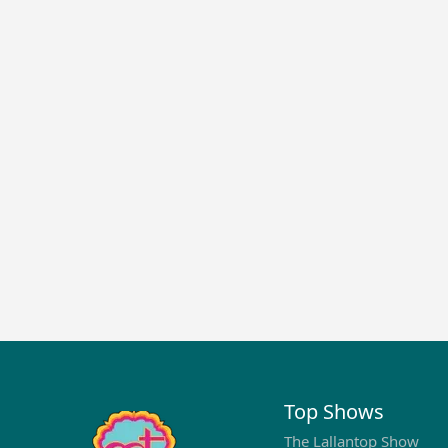
Top Shows
The Lallantop Show