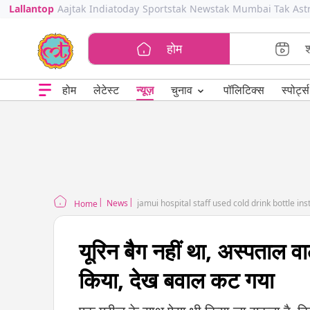
Lallantop
Aajtak
Indiatoday
Sportstak
Newstak
Mumbai Tak
Ast
होम
⌄
चुनाव
होम
लेटेस्ट
न्यूज़
पॉलिटिक्स
स्पोर्ट्स
News
jamui hospital staff used cold drink bottle i
Home
यूरिन बैग नहीं था, अस्पताल व
किया, देख बवाल कट गया