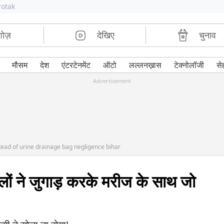
rotak
शोज़
देखिए
चुनाव
मौसम
देश
एंटरटेनमेंट
ऑटो
लल्लनख़ास
टेक्नोलॉजी
से
Advertisement
nstead of urine drainage bag negligence bihar
ालों ने जुगाड़ करके मरीज के साथ जो