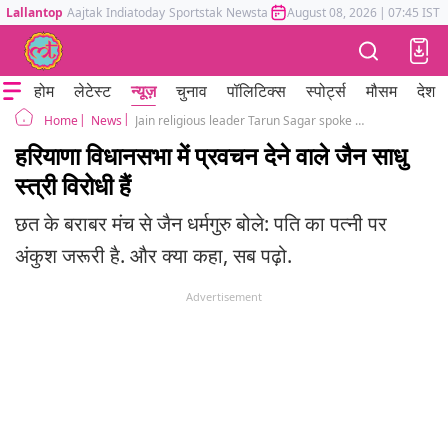
Lallantop
Aajtak
Indiatoday
Sportstak
Newstak
Mumbai Tak
August 08, 2026
Astrotak
|
07:45 IST
होम
लेटेस्ट
न्यूज़
चुनाव
पॉलिटिक्स
स्पोर्ट्स
मौसम
देश
News
Jain religious leader Tarun Sagar spoke about politics, female foeticide and duty of wives in Haryana assembly
Home
हरियाणा विधानसभा में प्रवचन देने वाले जैन साधु
स्त्री विरोधी हैं
छत के बराबर मंच से जैन धर्मगुरु बोले: पति का पत्नी पर
अंकुश जरूरी है. और क्या कहा, सब पढ़ो.
Advertisement