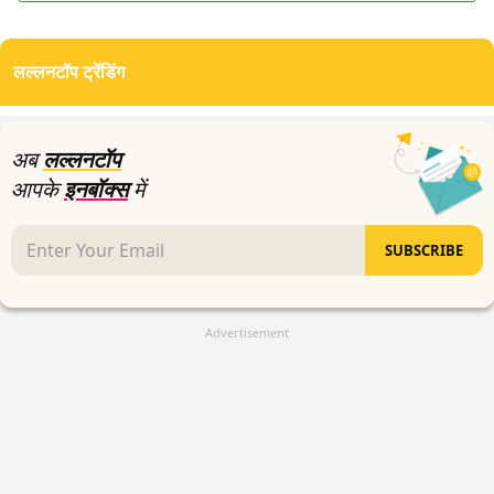
लल्लनटॉप ट्रेंडिंग
अब
लल्लनटॉप
आपके
इनबॉक्स
में
SUBSCRIBE
Advertisement