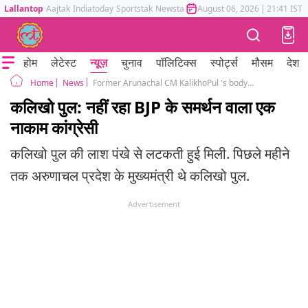
Lallantop
Aajtak
Indiatoday
Sportstak
Newstak
Mumbai Tak
August 06, 2026
Astrotak
|
21:41 IST
होम
लेटेस्ट
न्यूज़
चुनाव
पॉलिटिक्स
स्पोर्ट्स
मौसम
देश
News
Former Arunachal CM KalikhoPul 's body was found hanging in his residence
Home
कलिखो पुल: नहीं रहा BJP के समर्थन वाला एक
नाकाम कांग्रेसी
कलिखो पुल की लाश पंखे से लटकती हुई मिली. पिछले महीने
तक अरुणाचल प्रदेश के मुख्यमंत्री थे कलिखो पुल.
Advertisement