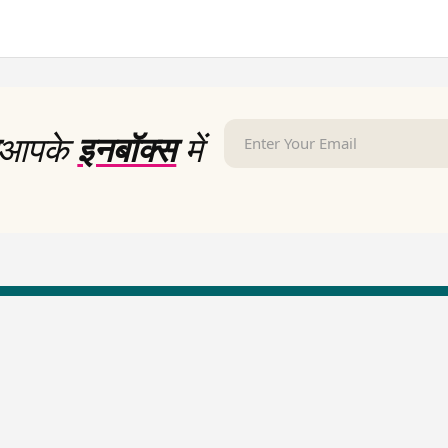
आपके
इनबॉक्स
में
LallanKhas News
Entertainment New
Hindi Satire & Humor
Entertainment News Hindi
Lallankhas Specials
Top stories Cinema
Breaking News
Entertainment Special New
Top Political News Hindi
Top movies series review