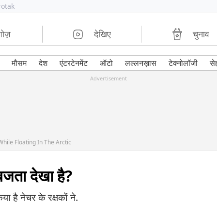
rotak
शोज़
देखिए
चुनाव
मौसम
देश
एंटरटेनमेंट
ऑटो
लल्लनख़ास
टेक्नोलॉजी
से
Advertisement
ile Floating In The Arctic
 बजता देखा है?
या है नेचर के रक्षकों ने.