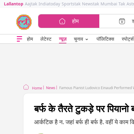
Lallantop
Aajtak
Indiatoday
Sportstak
Newstak
Mumbai Tak
Ast
होम
⌄
चुनाव
होम
लेटेस्ट
न्यूज़
पॉलिटिक्स
स्पोर्ट्स
News
Famous Pianist Ludovico Einaudi Performed Wh
Home
बर्फ के तैरते टुकड़े पर पियानो
आर्कटिक है न. जहां बर्फ ही बर्फ है. वहीं ये काम कि