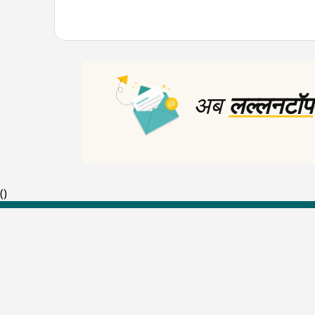
अब
लल्लनटॉप
(
)
Top Shows
The Lallantop Show
Duniyadaari
Guest in the Newsroom
Netanagri