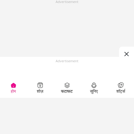
Advertisement
Advertisement
होम
शोज़
फटाफट
सुनिए
शॉर्ट्स
(
)
Top Shows
LallanKhas News
Entertainment
News
The Lallantop Show
Hindi Satire & Humor
Duniyadaari
Lallankhas Specials
Guest in the
Breaking News
Entertainment News
Newsroom
Top Political News
Hindi