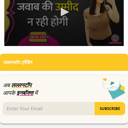
0
seconds
of
लल्लनटॉप ट्रेंडिंग
7
minutes,
9
seconds
अब
लल्लनटॉप
आपके
इनबॉक्स
में
SUBSCRIBE