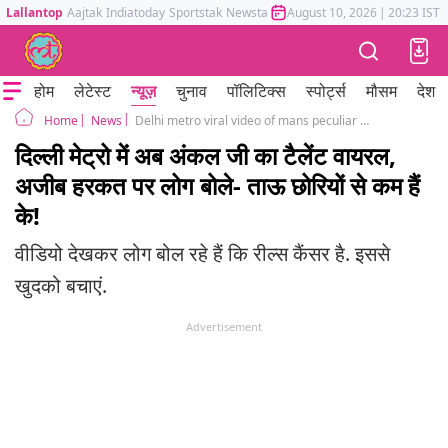
Lallantop
Aajtak
Indiatoday
Sportstak
Newstak
Mumbai Tak
August 10, 2026
Astrotak
|
20:23 IST
होम
लेटेस्ट
न्यूज़
चुनाव
पॉलिटिक्स
स्पोर्ट्स
मौसम
देश
News
Delhi metro viral video of mans peculiar stunts with black sunglasses
Home
दिल्ली मेट्रो में अब अंकल जी का टैलेंट वायरल,
अजीब हरकत पर लोग बोले- ताऊ छोरियों से कम हैं
के!
वीडियो देखकर लोग बोल रहे हैं कि रील्स कैंसर है. इससे
खुदको बचाएं.
Advertisement