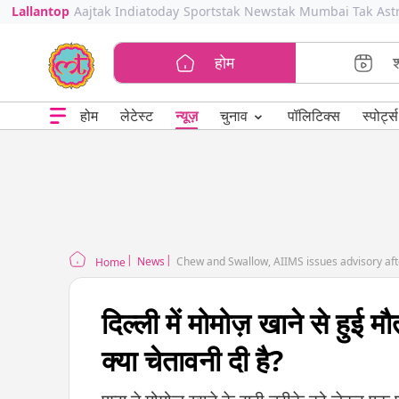
Lallantop
Aajtak
Indiatoday
Sportstak
Newstak
Mumbai Tak
Ast
होम
⌄
चुनाव
होम
लेटेस्ट
न्यूज़
पॉलिटिक्स
स्पोर्ट्स
News
Chew and Swallow, AIIMS issues advisory af
Home
दिल्ली में मोमोज़ खाने से हुई
क्या चेतावनी दी है?