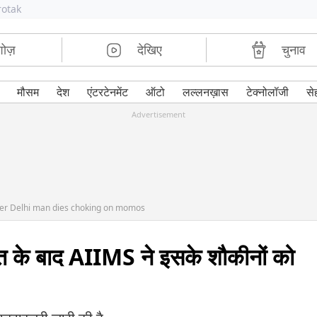
rotak
शोज़
देखिए
चुनाव
मौसम
देश
एंटरटेनमेंट
ऑटो
लल्लनख़ास
टेक्नोलॉजी
से
Advertisement
ter Delhi man dies choking on momos
 मौत के बाद AIIMS ने इसके शौकीनों को