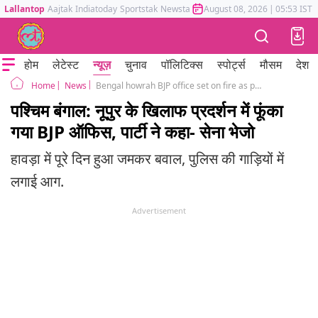
Lallantop
Aajtak
Indiatoday
Sportstak
Newstak
Mumbai Tak
August 08, 2026
Astrotak
|
05:53 IST
होम
लेटेस्ट
न्यूज़
चुनाव
पॉलिटिक्स
स्पोर्ट्स
मौसम
देश
News
Bengal howrah BJP office set on fire as protest over Prophet remarks turns violent
Home
पश्चिम बंगाल: नूपुर के खिलाफ प्रदर्शन में फूंका
गया BJP ऑफिस, पार्टी ने कहा- सेना भेजो
हावड़ा में पूरे दिन हुआ जमकर बवाल, पुलिस की गाड़ियों में
लगाई आग.
Advertisement