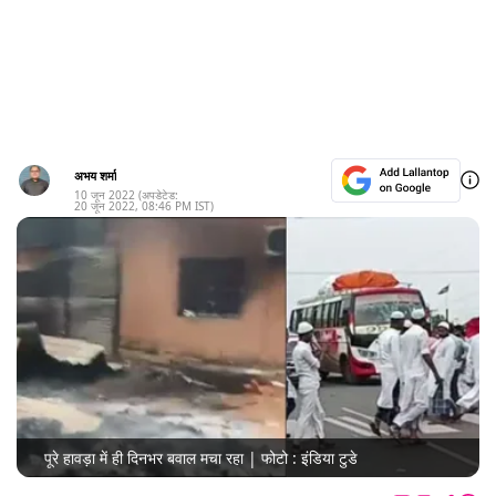
अभय शर्मा
10 जून 2022
(अपडेटेड:
20 जून 2022
,
08:46 PM
IST)
पूरे हावड़ा में ही दिनभर बवाल मचा रहा | फोटो : इंडिया टुडे