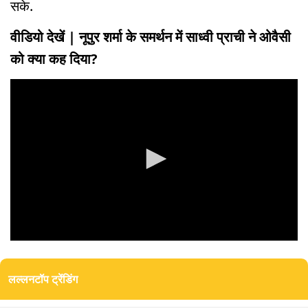
सके.
वीडियो देखें | नूपुर शर्मा के समर्थन में साध्वी प्राची ने ओवैसी
को क्या कह दिया?
0
seconds
of
लल्लनटॉप ट्रेंडिंग
0
seconds