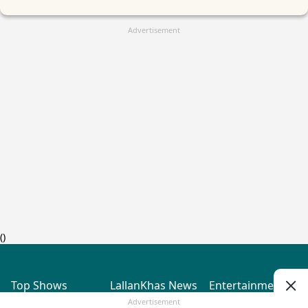
Advertisement
(
)
Top Shows
LallanKhas News
Entertainment
News
The Lallantop Show
Hindi Satire & Humor
Advertisement