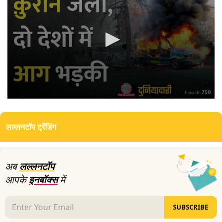
0
seconds
of
लल्लनटॉप ट्रेंडिंग
18
minutes,
37
seconds
अब
लल्लनटॉप
आपके
इनबॉक्स
में
SUBSCRIBE