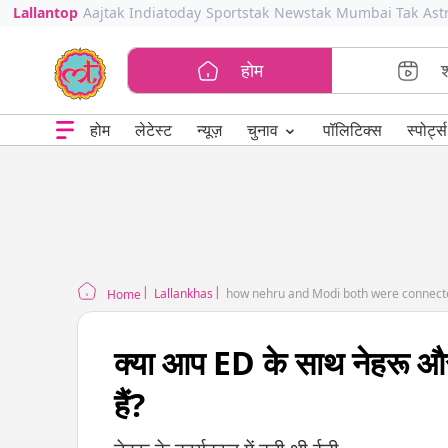
Lallantop
Aajtak
Indiatoday
Sportstak
Newstak
Mumbai Tak
Ast
होम
⌄
चुनाव
होम
लेटेस्ट
न्यूज़
पॉलिटिक्स
स्पोर्ट्स
Lallankhas
how nehru and Modi both were connect
Home
क्या आप ED के साथ नेहरू और 
हैं?