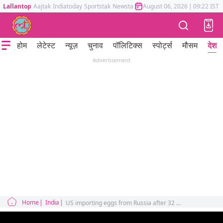
Lallantop
Aajtak
Indiatoday
Sportstak
Newstak
Mumbai Tak
August 06, 2026
Astrotak
|
09:22 IST
होम
लेटेस्ट
न्यूज़
चुनाव
पॉलिटिक्स
स्पोर्ट्स
मौसम
देश
Advertisement
Home
India
US importing eggs from Russia after 32 years Donald Trump?