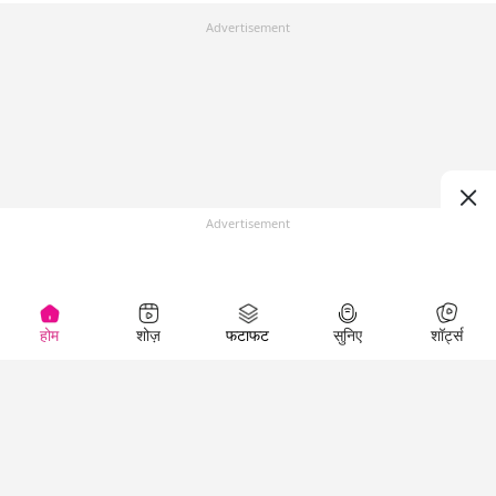
Advertisement
Advertisement
होम
शोज़
फटाफट
सुनिए
शॉर्ट्स
Top Shows
LallanKhas News
Entertainment
News
The Lallantop Show
Hindi Satire & Humor
Duniyadaari
Lallankhas Specials
Guest in the
Breaking News
Entertainment News
Newsroom
Top Political News
Hindi
Netanagri
Hindi
Top stories Cinema