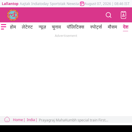
Lallantop
Aajtak
Indiatoday
Sportstak
Newstak
Mumbai Tak
August 07, 2026
Astrotak
|
08:46 IST
होम
लेटेस्ट
न्यूज़
चुनाव
पॉलिटिक्स
स्पोर्ट्स
मौसम
देश
Advertisement
Home
India
Prayagraj MahaKumbh special train First Class AC video Viral