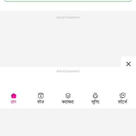
Advertisement
Advertisement
होम
शोज़
फटाफट
सुनिए
शॉर्ट्स
Top Shows
LallanKhas News
Entertainment
News
The Lallantop Show
Hindi Satire & Humor
Duniyadaari
Lallankhas Specials