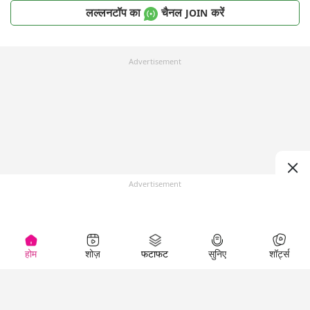
लल्लनटॉप का
चैनल
करें
JOIN
Advertisement
Advertisement
होम
शोज़
फटाफट
सुनिए
शॉर्ट्स
Top Shows
LallanKhas News
Entertainment