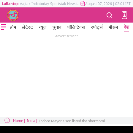
Lallantop
Aajtak
Indiatoday
Sportstak
Newstak
Mumbai Tak
August 07, 2026
Astrotak
|
02:01 IST
होम
लेटेस्ट
न्यूज़
चुनाव
पॉलिटिक्स
स्पोर्ट्स
मौसम
देश
Advertisement
Home
India
Indore Mayor's son listed the shortcomings of the BJP government in front of CM Mohan Yadav, video