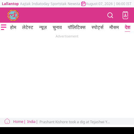
Lallantop
Aajtak
Indiatoday
Sportstak
Newstak
Mumbai Tak
August 07, 2026
Astrotak
|
06:00 IST
होम
लेटेस्ट
न्यूज़
चुनाव
पॉलिटिक्स
स्पोर्ट्स
मौसम
देश
Advertisement
Home
India
Prashant Kishore took a dig at Tejashwi Yadav's viral dance