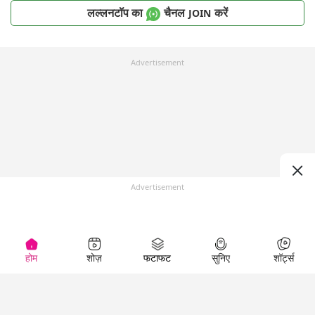
लल्लनटॉप का
चैनल
करें
JOIN
Advertisement
Advertisement
होम
शोज़
फटाफट
सुनिए
शॉर्ट्स
Top Shows
LallanKhas News
Entertainment