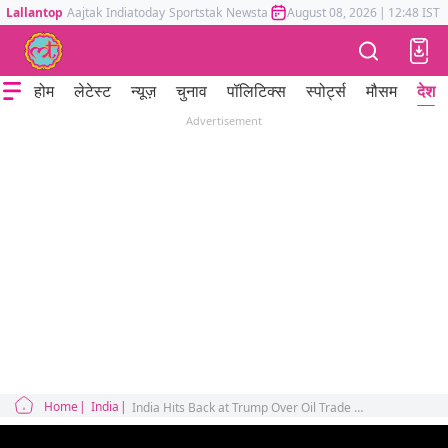
Lallantop
Aajtak
Indiatoday
Sportstak
Newstak
Mumbai Tak
August 08, 2026
Astrotak
|
12:48 IST
होम
लेटेस्ट
न्यूज़
चुनाव
पॉलिटिक्स
स्पोर्ट्स
मौसम
देश
Advertisement
Home
India
India Hits Back at Trump Over Oil Trade Sends NSA Doval to Moscow