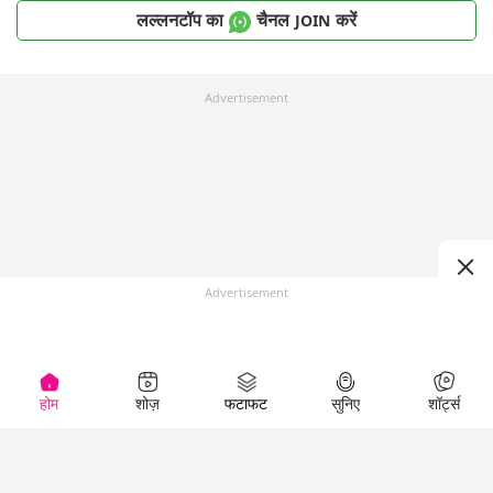
लल्लनटॉप का
चैनल
करें
JOIN
Advertisement
Advertisement
होम
शोज़
फटाफट
सुनिए
शॉर्ट्स
Top Shows
LallanKhas News
Entertainment