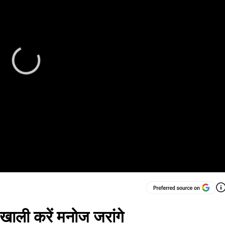
 खाली करें मनोज जरांगे