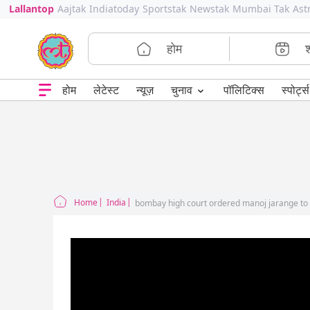
Lallantop
Aajtak
Indiatoday
Sportstak
Newstak
Mumbai Tak
Ast
होम
⌄
चुनाव
होम
लेटेस्ट
न्यूज़
पॉलिटिक्स
स्पोर्ट्स
Home
India
bombay high court ordered manoj jarange to 