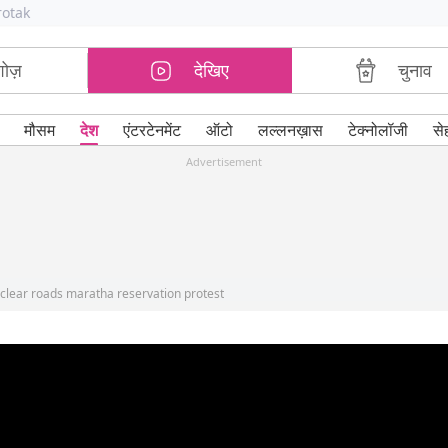
rotak
शोज़
देखिए
चुनाव
मौसम
देश
एंटरटेनमेंट
ऑटो
लल्लनख़ास
टेक्नोलॉजी
से
Advertisement
clear roads maratha reservation protest