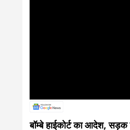
बॉम्बे हाईकोर्ट का आदेश, सड़क