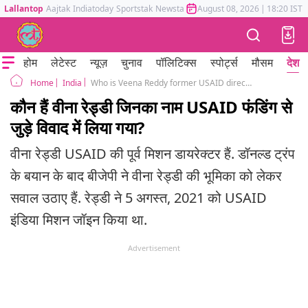
Lallantop
Aajtak
Indiatoday
Sportstak
Newstak
Mumbai Tak
August 08, 2026
Astrotak
|
18:20 IST
होम
लेटेस्ट
न्यूज़
चुनाव
पॉलिटिक्स
स्पोर्ट्स
मौसम
देश
India
Who is Veena Reddy former USAID director Donald Trump Indian election Congress vs BJP
Home
कौन हैं वीना रेड्डी जिनका नाम USAID फंडिंग से
जुड़े विवाद में लिया गया?
वीना रेड्डी USAID की पूर्व मिशन डायरेक्टर हैं. डॉनल्ड ट्रंप
के बयान के बाद बीजेपी ने वीना रेड्डी की भूमिका को लेकर
सवाल उठाए हैं. रेड्डी ने 5 अगस्त, 2021 को USAID
इंडिया मिशन जॉइन किया था.
Advertisement