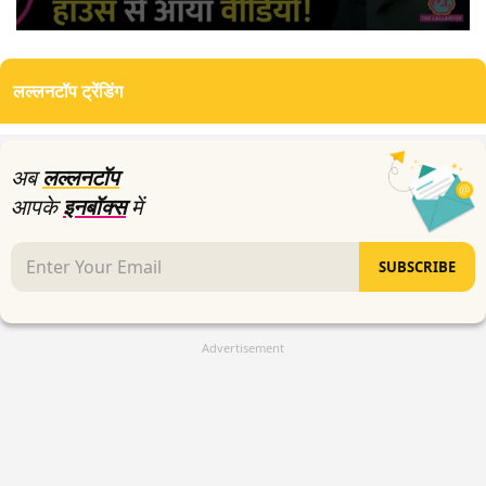
0
seconds
of
लल्लनटॉप ट्रेंडिंग
2
minutes,
44
seconds
अब
लल्लनटॉप
आपके
इनबॉक्स
में
SUBSCRIBE
Advertisement