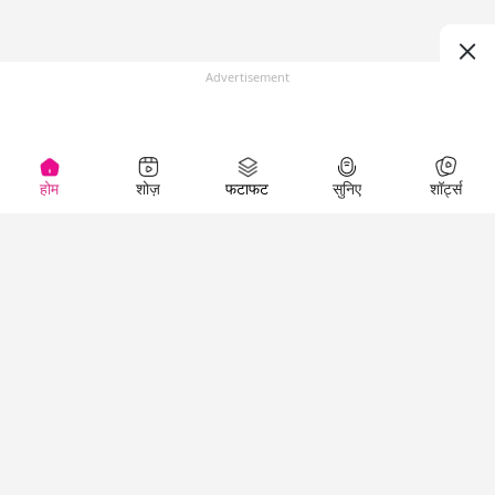
Advertisement
होम
शोज़
फटाफट
सुनिए
शॉर्ट्स
(
)
Top Shows
LallanKhas News
Entertainment
News
The Lallantop Show
Hindi Satire & Humor
Duniyadaari
Lallankhas Specials
Guest in the
Breaking News
Entertainment News
Newsroom
Top Political News
Hindi
Netanagri
Hindi
Top stories Cinema
Lallantop Baithki
Top History News
Entertainment Special
Kharcha Paani
Real Stories News
News
Aasan Bhasha Mein
Latest Political News
Top movies series
Social List
Top Literature News
review
Tarikh
Top Persons News
Latest Entertainment
Sehat
Top Profiles
News
The Cinema Show
Viral News
Business News
Technology
Top News