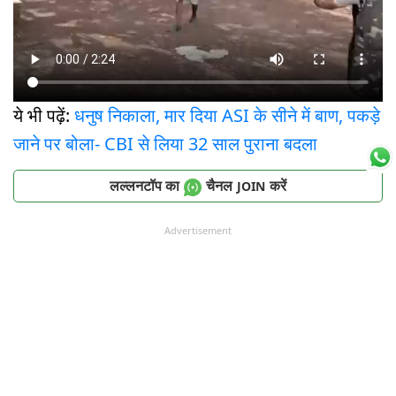
ये भी पढ़ें:
धनुष निकाला, मार दिया ASI के सीने में बाण, पकड़े
जाने पर बोला- CBI से लिया 32 साल पुराना बदला
लल्लनटॉप का
चैनल
करें
JOIN
Advertisement