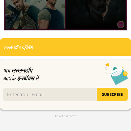
0
seconds
of
लल्लनटॉप ट्रेंडिंग
2
minutes,
36
seconds
अब
लल्लनटॉप
आपके
इनबॉक्स
में
SUBSCRIBE
Advertisement