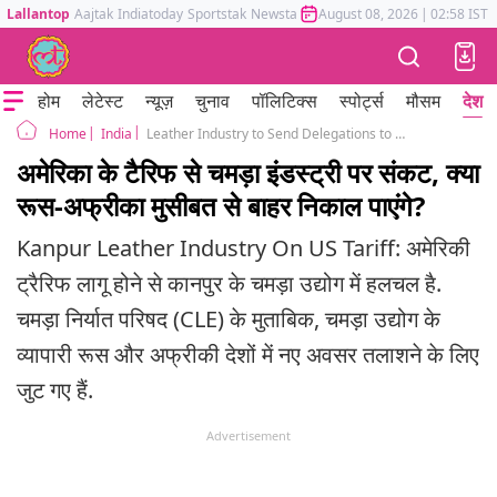
Lallantop
Aajtak
Indiatoday
Sportstak
Newstak
Mumbai Tak
August 08, 2026
Astrotak
|
02:58 IST
होम
लेटेस्ट
न्यूज़
चुनाव
पॉलिटिक्स
स्पोर्ट्स
मौसम
देश
India
Leather Industry to Send Delegations to Russia to Cope with US Tariff Shock
Home
अमेरिका के टैरिफ से चमड़ा इंडस्ट्री पर संकट, क्या
रूस-अफ्रीका मुसीबत से बाहर निकाल पाएंगे?
Kanpur Leather Industry On US Tariff: अमेरिकी
ट्रैरिफ लागू होने से कानपुर के चमड़ा उद्योग में हलचल है.
चमड़ा निर्यात परिषद (CLE) के मुताबिक, चमड़ा उद्योग के
व्यापारी रूस और अफ्रीकी देशों में नए अवसर तलाशने के लिए
जुट गए हैं.
Advertisement